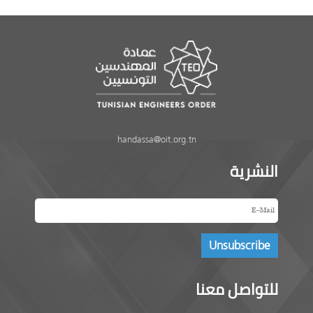
handassa@oit.org.tn
النشرية
للتواصل معنا